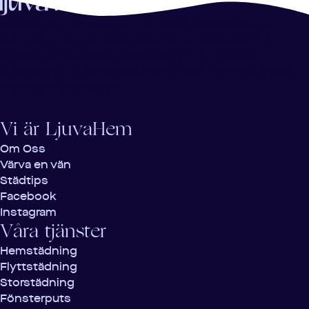
Välkommen till LjuvaHem, din kundnära städfirma i
Sigtuna! Vi gör vårt allra bästa för att hjälpa dig till en
enklare och ljuvligare vardag genom att erbjuda
städtjänster till förmånliga priser. Alltid med hög kvalité
och Nöjd Kund Garanti!
Vi är LjuvaHem
Om Oss
Värva en vän
Städtips
Facebook
Instagram
Våra tjänster
Hemstädning
Flyttstädning
Storstädning
Fönsterputs