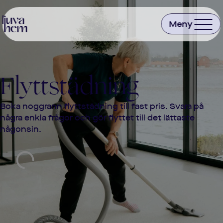
Flyttstädning
Boka noggrann flyttstädning till fast pris. Svara på
några enkla frågor och gör flyttet till det lättaste
någonsin.