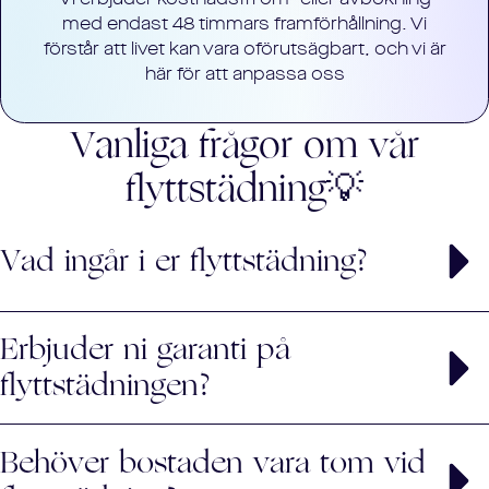
med endast 48 timmars framförhållning. Vi
förstår att livet kan vara oförutsägbart, och vi är
här för att anpassa oss
Vanliga frågor om vår
flyttstädning💡
Vad ingår i er flyttstädning?
Flyttstädningen omfattar en komplett rengöring av
Erbjuder ni garanti på
bostaden enligt Mäklarsamfundets riktlinjer, inklusive
fönsterputs, rengöring av vitvaror och djuprengöring av
flyttstädningen?
badrum och kök.
7 arbetsdagars garanti
Ja, du får
på vår flyttstädning.
Behöver bostaden vara tom vid
Om du eller den nya ägaren inte är nöjd, åtgärdar vi
eventuella brister utan extra kostnad.