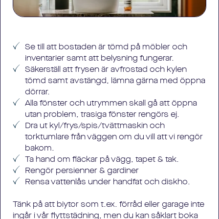
Dammtorkar alla lampor och speglar
Rengör väggar och golv
Rengör kakel/stänkskydd ovanför diskbänk
Dammsuger och våttorkar golv
Avfettar och avkalkar väggar och fogar vid
Putsar diskho, blandare, propp och sil
behov
Rengör spis och ugn ut- och invändigt, även
Rengör kran och handfat
plåtar och galler
Se till att bostaden är tömd på möbler och
Rengör hela toalettstolen
Rengör fläkt och fläktfilter
inventarier samt att belysning fungerar.
Rengör hela duschen alt. badkaret, tar bort
Rengör mikrovågsugn in- och utvändigt
Säkerställ att frysen är avfrostad och kylen
fronten och torkar under
Torkar rent diskmaskinen in- och utvändigt
tömd samt avstängd, lämna gärna med öppna
Putsar alla duschdelar och rengör
Rengör in- och utvändigt i skåp där
dörrar.
golvbrunnen
sopbehållare finns
Alla fönster och utrymmen skall gå att öppna
Torkar in- och utsida samt ovanpå
utan problem, trasiga fönster rengörs ej.
badrumsskåp
Dra ut kyl/frys/spis/tvättmaskin och
Putsar alla synliga rör
torktumlare från väggen om du vill att vi rengör
Rengör utsidan av vitvaror samt i
bakom.
tvättmedelsbehållaren på tvättmaskinen
Ta hand om fläckar på vägg, tapet & tak.
Rengör persienner & gardiner
Rensa vattenlås under handfat och diskho.
Tänk på att biytor som t.ex. förråd eller garage inte
ingår i vår flyttstädning, men du kan såklart boka