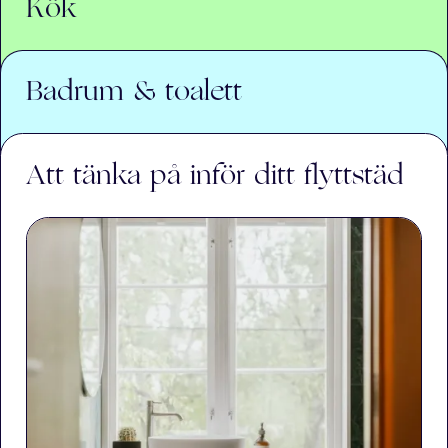
Kök
Badrum & toalett
Att tänka på inför ditt flyttstäd
Putsar alla fönster
Dammsuger och våttorkar alla fria ytor, lister,
dörrar, dörrkarmar, fönsterbrädor
Torkar ovanpå och invändigt i alla skåp och
Rengör in- och utvändigt samt ovanpå alla
hyllor
skåp, hyllor och lådor
Dammsuger och våttorkar element
Rengör under skåp och torkar av socklarna
Tar bort fläckar (EJ på tapeter eller väggar)
Besticklådor torkas ur