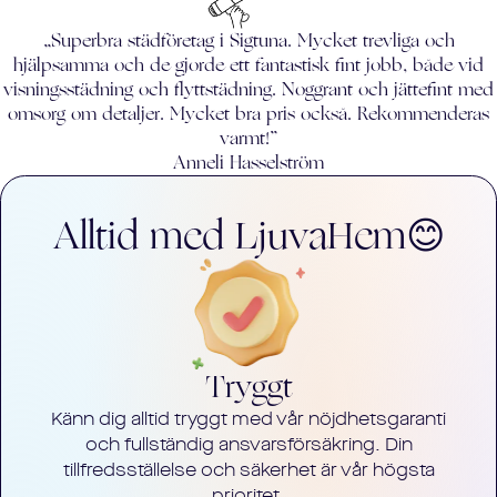
„Superbra städföretag i Sigtuna. Mycket trevliga och
hjälpsamma och de gjorde ett fantastisk fint jobb, både vid
visningsstädning och flyttstädning. Noggrant och jättefint med
omsorg om detaljer. Mycket bra pris också. Rekommenderas
varmt!”
Anneli Hasselström
Alltid med LjuvaHem😊
Tryggt
Känn dig alltid tryggt med vår nöjdhetsgaranti
och fullständig ansvarsförsäkring. Din
tillfredsställelse och säkerhet är vår högsta
prioritet.