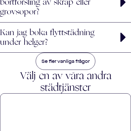
bortforsling av skräp eller
grovsopor?
Bortforsling av skräp ingår inte i flyttstädningen, men vi
Kan jag boka flyttstädning
kan erbjuda det som en extra tjänst mot en
tilläggskostnad.
under helger?
Ja, vi erbjuder flyttstädning även under helger.
Se fler vanliga frågor
Observera att en extra avgift kan tillkomma.
Välj en av våra andra
städtjänster