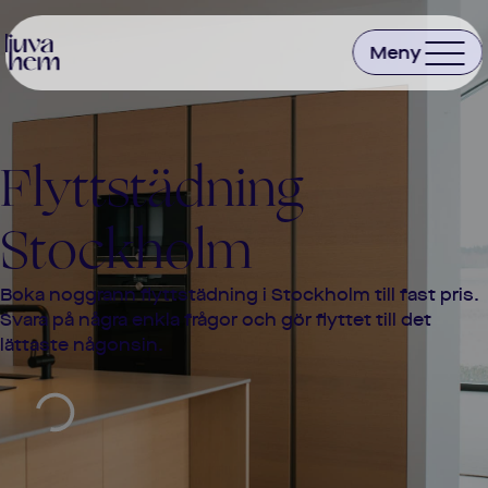
Flyttstädning
Stockholm
Boka noggrann flyttstädning i
Stockholm
till fast pris.
Svara på några enkla frågor och gör flyttet till det
lättaste någonsin.