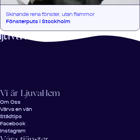
Skinande rena fönster, utan flammor
Fönsterputs i
Stockholm
Välkommen till LjuvaHem, din kundnära städfirma i
Sigtuna! Vi gör vårt allra bästa för att hjälpa dig till en
enklare och ljuvligare vardag genom att erbjuda
städtjänster till förmånliga priser. Alltid med hög kvalité
och Nöjd Kund Garanti!
Vi är LjuvaHem
Om Oss
Värva en vän
Städtips
Facebook
Instagram
Våra tjänster