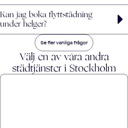
Bortforsling av skräp ingår inte i flyttstädningen, men vi
Kan jag boka flyttstädning
kan erbjuda det som en extra tjänst mot en
tilläggskostnad.
under helger?
Ja, vi erbjuder flyttstädning även under helger.
Se fler vanliga frågor
Observera att en extra avgift kan tillkomma.
Välj en av våra andra
städtjänster i
Stockholm