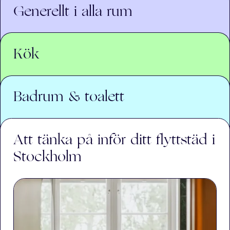
Generellt i alla rum
Kök
Badrum & toalett
Att tänka på inför ditt flyttstäd i
Stockholm
Putsar alla fönster
Dammsuger och våttorkar alla fria ytor, lister,
dörrar, dörrkarmar, fönsterbrädor