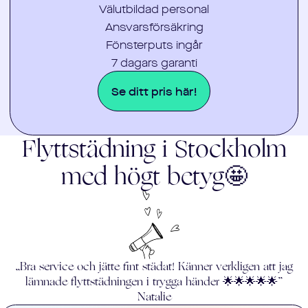
Välutbildad personal
Ansvarsförsäkring
Fönsterputs ingår
7 dagars garanti
Se ditt pris här!
Flyttstädning i
Stockholm
med högt betyg🤩
„Bra service och jätte fint städat! Känner verkligen att jag
lämnade flyttstädningen i trygga händer 🌟🌟🌟🌟🌟”
Natalie