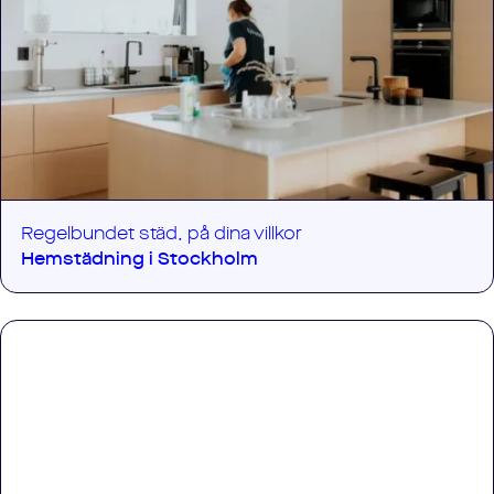
Regelbundet städ, på dina villkor
Hemstädning i
Stockholm