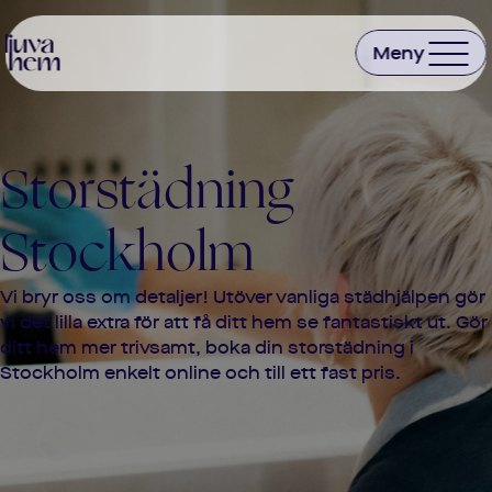
Storstädning
Stockholm
Vi bryr oss om detaljer! Utöver vanliga städhjälpen gör
vi det lilla extra för att få ditt hem se fantastiskt ut. Gör
ditt hem mer trivsamt, boka din storstädning i
Stockholm
enkelt online och till ett fast pris.