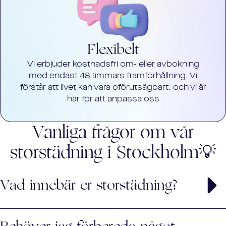
Flexibelt
Vi erbjuder kostnadsfri om- eller avbokning
med endast 48 timmars framförhållning. Vi
förstår att livet kan vara oförutsägbart, och vi är
här för att anpassa oss
Vanliga frågor om vår
storstädning i
Stockholm
💡
Vad innebär er storstädning?
Storstädning är en grundlig rengöring av ditt hem,
inklusive områden som ofta missas vid vanlig städning,