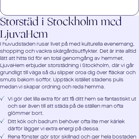
Rengör utsidan av vitvaror samt i
tvättmedelsbehållaren på tvättmaskinen
Storstäd i
Stockholm
med
LjuvaHem
I huvudstaden rusar livet på med kulturella evenemang,
shopping och vackra skärgårdsutflykter. Det är inte alltid
lätt att hitta tid för en total genomgång av hemmet.
LjuvaHem erbjuder storstädning i Stockholm, där vi går
grundligt till väga så du slipper oroa dig över fläckar och
smuts bakom soffor. Upptäck istället stadens puls
medan vi skapar ordning och reda hemma.
Vi gör det lilla extra för att få ditt hem se fantastiskt ut
och ser även till att städa på de ställen man ofta
glömmer bort.
Ditt kök och badrum behöver ofta lite mer kärlek
därför lägger vi extra energi på dessa.
Rena fönster gör stor skillnad och ger hela bostaden