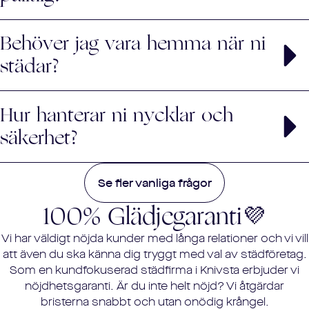
område.
Absolut! Vår personal är noggrant utvald,
Behöver jag vara hemma när ni
bakgrundskontrollerad och utbildad för att ge dig bästa
möjliga service.
städar?
Det är upp till dig. Våra pålitliga städare kan utföra arbetet
Hur hanterar ni nycklar och
när du inte är hemma. Vid första städtillfället kan det vara
bra att du är på plats för att träffa personalen och gå
säkerhet?
igenom eventuella specifika önskemål.
Vi har säkra rutiner för nyckelhantering. Du kan välja att
Se fler vanliga frågor
kvittera ut en nyckel till oss, använda en nyckelbox, lämna
nyckeln hos en granne eller ge oss tillgång via
100%
Glädjegaranti💜
elektroniskt lås.
Vi har väldigt nöjda kunder med långa relationer och vi vill
att även du ska känna dig tryggt med val av städföretag.
Som en kundfokuserad städfirma i
Knivsta
erbjuder vi
nöjdhetsgaranti. Är du inte helt nöjd? Vi åtgärdar
bristerna snabbt och utan onödig krångel.