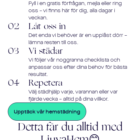
Fyll i en gratis förfrågan, mejla eller ring
oss – vi finns här för dig, alla dagar i
veckan.
02
Låt oss in
Det enda vi behöver är en upplåst dörr –
lämna resten till oss.
03
Vi städar
Vi följer vår noggranna checklista och
anpassar oss efter dina behov för bästa
resultat.
04
Repetera
Välj städhjälp varje, varannan eller var
fjärde vecka – alltid på dina villkor.
Upptäck vår hemstädning
Detta får du alltid med
LjuvaHem😊