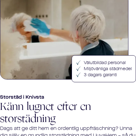
Välutbildad personal
Miljövänliga städmedel
3 dagars garanti
Storstäd i
Knivsta
Känn lugnet efter en
storstädning
Dags att ge ditt hem en ordentlig uppfräschning? Unna
dig själv en grundlig storstädning med LjuvaHem – så du