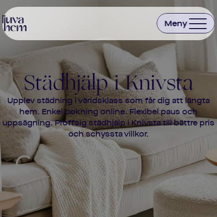
Städhjälp i
Knivsta
Upplev städning i världsklass som får dig att längta
hem. Enkel bokning online. Flexibel paus och
uppsägning. Proffsig städhjälp i
Knivsta
till bättre pris
och schyssta villkor.